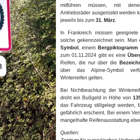
mitführen müssen, mit den
Antriebsräder ausgerüstet werden k
jeweils bis zum
31. März
.
In Frankreich müssen geeignete 
solche gekennzeichnet sein. Man
Symbol
, einem
Bergpiktogramm 
zum 01.11.2024 gibt es eine
Über
Reifen, die nur über die
Bezeich
über das Alpine-Symbol verf
Winterreifen gelten.
Bei Nichtbeachtung der Winterreif
droht ein Bußgeld in Höhe von
13
das Fahrzeug stillgelegt werden, f
gefährlich erscheint. Bei einem Ver
mangelhafte Reifenausstattung eben
Quellen: