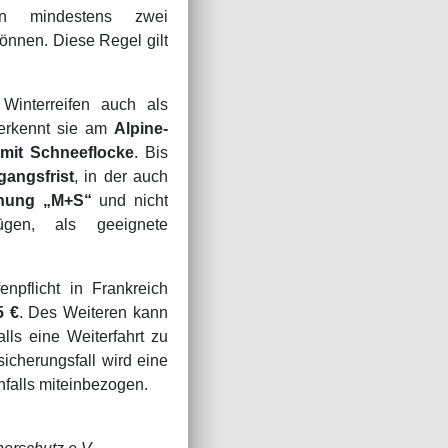
en mindestens zwei
önnen. Diese Regel gilt
Winterreifen auch als
 erkennt sie am
Alpine-
mit Schneeflocke
. Bis
gangsfrist
, in der auch
nung „M+S“
und nicht
ügen, als geeignete
enpflicht in Frankreich
5 €
. Des Weiteren kann
alls eine Weiterfahrt zu
sicherungsfall wird eine
falls miteinbezogen.