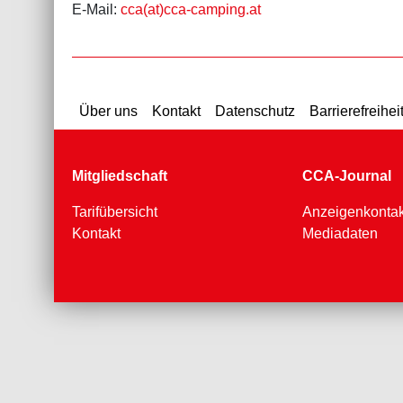
E-Mail:
cca(at)cca-camping.at
Über uns
Kontakt
Datenschutz
Barrierefreihei
Mitgliedschaft
CCA-Journal
Tarifübersicht
Anzeigenkontak
Kontakt
Mediadaten