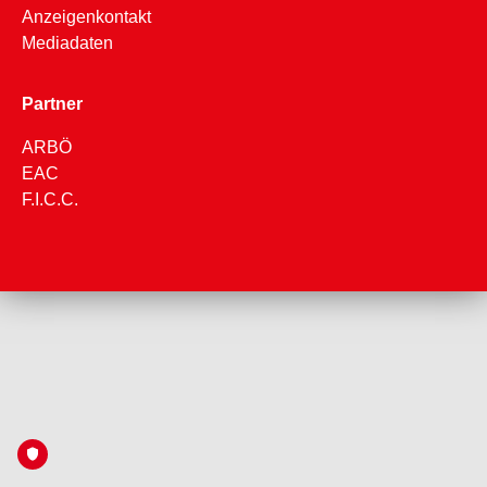
Anzeigenkontakt
Mediadaten
Partner
ARBÖ
EAC
F.I.C.C.