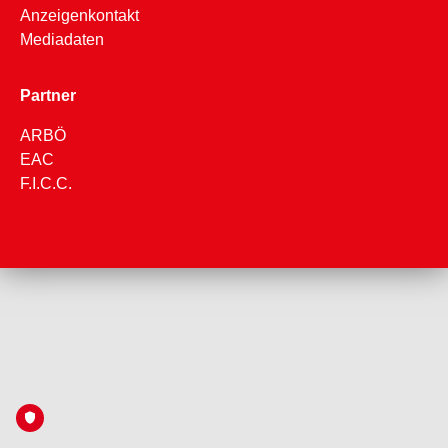
Anzeigenkontakt
Mediadaten
Partner
ARBÖ
EAC
F.I.C.C.