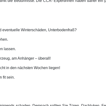
damit die Bedürfnisse. Die CCA- ExpertInnen haben daher ein pa
und eventuelle Winterschäden, Unterbodenfraß?
ehen.
n lassen.
rzeug, am Anhänger – überall!
cht in den nächsten Wochen liegen!
fit sein.
n nirgends schaden. Demnach sollten Sie Türen, Dachluken, Fen