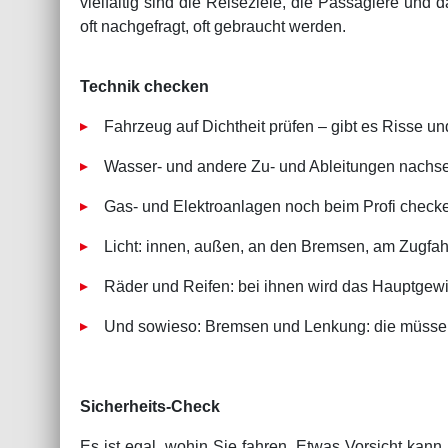
vielfältig sind die Reiseziele, die Passagiere und 
oft nachgefragt, oft gebraucht werden.
Technik checken
Fahrzeug auf Dichtheit prüfen – gibt es Risse 
Wasser- und andere Zu- und Ableitungen nachs
Gas- und Elektroanlagen noch beim Profi checke
Licht: innen, außen, an den Bremsen, am Zugfah
Räder und Reifen: bei ihnen wird das Hauptgewi
Und sowieso: Bremsen und Lenkung: die müssen 
Sicherheits-Check
Es ist egal, wohin Sie fahren. Etwas Vorsicht kan